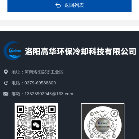
返回列表
地址：河南洛阳彭婆工业区
电话：0379-69588809
邮箱：13525902945@163.com