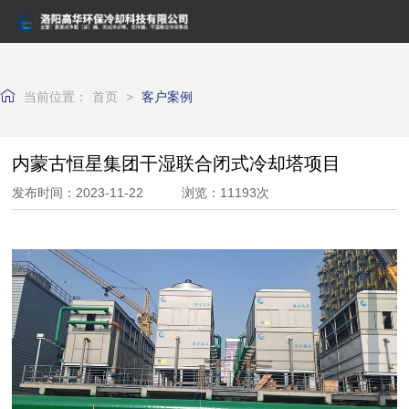
网站首页
关于我们
当前位置：
首页
>
客户案例
产品中心
内蒙古恒星集团干湿联合闭式冷却塔项目
资讯中心
发布时间：2023-11-22 浏览：11193次
资质荣誉
客户案例
联系我们